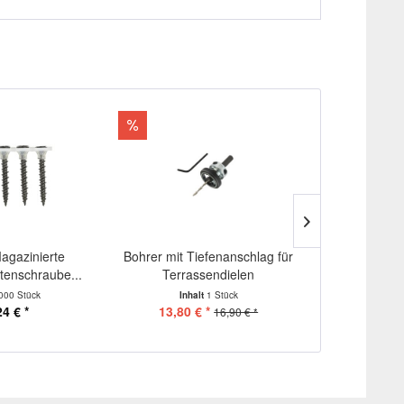
Magazinierte
Bohrer mit Tiefenanschlag für
Maga
ttenschraube...
Terrassendielen
Spannplat
4,
000 Stück
Inhalt
1 Stück
Inhalt
24 € *
13,80 € *
ab 3
16,90 € *