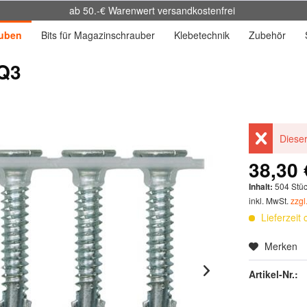
ab 50.-€ Warenwert versandkostenfrei
uben
Bits für Magazinschrauber
Klebetechnik
Zubehör
SQ3
Dieser
38,30 
Inhalt:
504 Stü
inkl. MwSt.
zzgl
Lieferzeit
Merken
Artikel-Nr.: