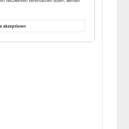
len Netzwerken vereinfachen sollen, werden
 entwickelt. Unsere Produkte werden unter strengen
 werden.
le akzeptieren