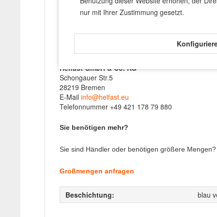
Bei der Verwendung der Schrauben wird das Tragen
Benutzung dieser Website erhöhen, der Dire
nur mit Ihrer Zustimmung gesetzt.
Wir, die Helfast GmbH & Co. KG, sind ein engagier
Qualitätsstandards in Taiwan gefertigt, um sicherz
Konfigurier
Für mehr Informationen:
Helfast GmbH & Co. KG
Schongauer Str.5
28219 Bremen
E-Mail
info@helfast.eu
Telefonnummer +49 421 178 79 880
Sie benötigen mehr?
Sie sind Händler oder benötigen größere Mengen? K
Großmengen anfragen
Beschichtung:
blau v