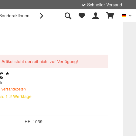
Schneller Versand
Sonderaktionen
Unternehmen
Kontakt

Deut
 Artikel steht derzeit nicht zur Verfügung!
€ *
ck
. Versandkosten
 ca. 1-2 Werktage
HEL1039