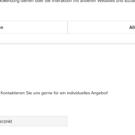
 einer Schutzbrille empfohlen.
ktwerbung dienen oder die Interaktion mit anderen Websites und sozia
ter Hersteller, der seine Schrauben mit höchstem Anspruch an Qualität
ustellen, dass sie den Anforderungen unserer Kunden weltweit gerecht
en
Al
ontaktieren Sie uns gerne für ein individuelles Angebot!
erzinkt