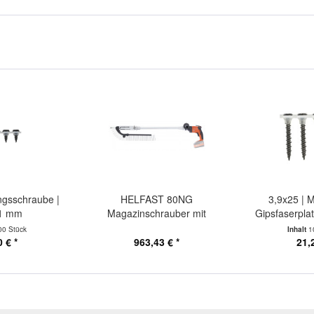
ngsschraube |
HELFAST 80NG
3,9x25 | 
11 mm
Magazinschrauber mit
Gipsfaserpla
Verlängerung...
00 Stück
Inhalt
1
 € *
963,43 € *
21,