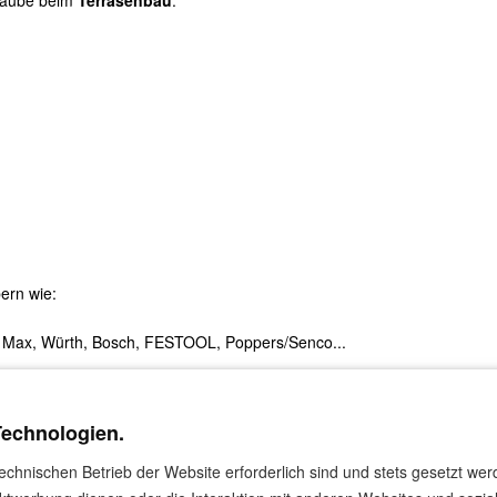
hraube beim
Terrasenbau
.
ern wie:
nox, Max, Würth, Bosch, FESTOOL, Poppers/Senco...
Technologien.
technischen Betrieb der Website erforderlich sind und stets gesetzt we
Produkte die Herstellerangaben zu den Materialien.