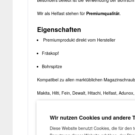
Besonders beliebt ist die Verwendung der Bohrsc
Wir als Helfast stehen für
Premiumqualität
.
Eigenschaften
Premiumprodukt direkt vom Hersteller
Fräskopf
Bohrspitze
Kompatibel zu allen marktüblichen Magazinschraub
Makita, Hilti, Fein, Dewalt, Hitachi, Helfast, Adu
Wir nutzen Cookies und andere 
Angaben zur Produktsicherheit
Diese Website benutzt Cookies, die für den 
Bitte berücksichtigen Sie bei der Nutzung unserer 