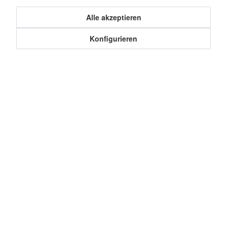
Kunden haben sich ebenfalls angesehen
Alle akzeptieren
Konfigurieren
Service Hotline
Shop Service
Informationen
Cookie-Einstellungen
Datenschutz
Über uns
Impressum