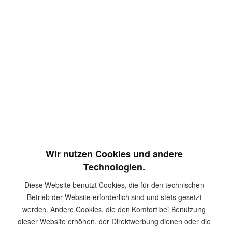
ab 5,28 € *
Inhalt:
1 Stück
inkl. MwSt.
zzgl. Versandkosten
Antrieb
PH2
PZ2
SQ2
TX20
TX25
Bit Set
einzeln
3er Set
5er Set
Wir nutzen Cookies und andere
Technologien.
Diese Website benutzt Cookies, die für den technischen
In den
Warenkorb
Betrieb der Website erforderlich sind und stets gesetzt
werden. Andere Cookies, die den Komfort bei Benutzung
Merken
dieser Website erhöhen, der Direktwerbung dienen oder die