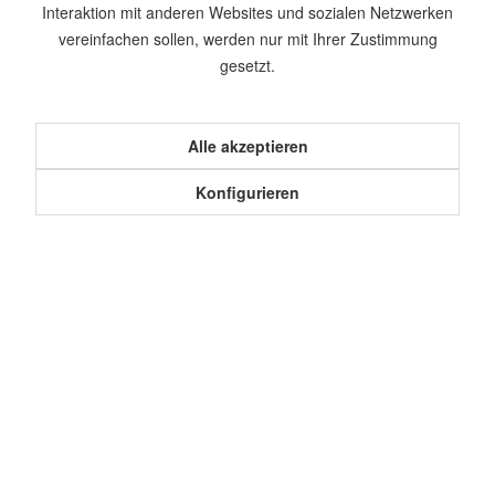
Interaktion mit anderen Websites und sozialen Netzwerken
Artikel-Nr.:
BEH0028
vereinfachen sollen, werden nur mit Ihrer Zustimmung
gesetzt.
Beschreibung
Bit 146mm Produktinformation Schraubbits für
Magazinschrauber passend für die...
mehr
Alle akzeptieren
Konfigurieren
Kunden kauften auch
Kunden haben sich ebenfalls angesehen
Service Hotline
Shop Service