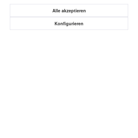
Kunden haben sich ebenfalls angesehen
Alle akzeptieren
Konfigurieren
Service Hotline
Shop Service
Informationen
Cookie-Einstellungen
Datenschutz
Über uns
Impressum