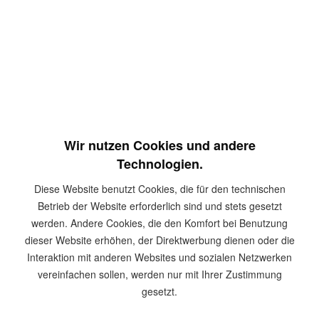
28,55 € *
Inhalt:
1000 Stück
inkl. MwSt.
zzgl. Versandkosten
Sofort versandfertig, Lieferzeit ca. 1-3 Werktage
In den
Warenkorb
Merken
Wir nutzen Cookies und andere
Artikel-Nr.:
Hel0182
Technologien.
Diese Website benutzt Cookies, die für den technischen
Beschreibung
Betrieb der Website erforderlich sind und stets gesetzt
Produktinformationen Diese Schrauben eignet sich zur
werden. Andere Cookies, die den Komfort bei Benutzung
Befestigung von Hartgipsplatten wie zum...
mehr
dieser Website erhöhen, der Direktwerbung dienen oder die
Interaktion mit anderen Websites und sozialen Netzwerken
Zubehör
1
vereinfachen sollen, werden nur mit Ihrer Zustimmung
gesetzt.
Kunden kauften auch