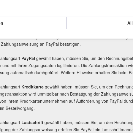
. Nach Abgabe der Bestellung im Shop fordern wir PayPal zur Einleitun
ansaktion wird durch PayPal unmittelbar danach automatisch durchgefü
en
Al
Zahlungsdienstes PayPal Plus bieten wir Ihnen verschiedene Zahlung
nline-Anbieters PayPal weitergeleitet. Dort können Sie Ihre Zahlung
 Zahlungsanweisung an PayPal bestätigen.
Zahlungsart
PayPal
gewählt haben, müssen Sie, um den Rechnungsbetrag
ren und mit Ihren Zugangsdaten legitimieren. Die Zahlungstransaktion w
ung automatisch durchgeführt. Weitere Hinweise erhalten Sie beim Be
Zahlungsart
Kreditkarte
gewählt haben, müssen Sie, um den Rechnungsb
ungstransaktion wird unmittelbar nach Bestätigung der Zahlungsanweisu
von Ihrem Kreditkartenunternehmen auf Aufforderung von PayPal durchg
eim Bestellvorgang.
Zahlungsart
Lastschrift
gewählt haben, müssen Sie, um den Rechnungsbe
ätigung der Zahlungsanweisung erteilen Sie PayPal ein Lastschriftman