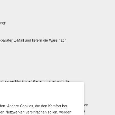
ung:
parater E-Mail und liefern die Ware nach
on als rechtmäßiger Karteninhaber wird die
eleitet. Um den Rechnungsbetrag über PayPal bezahlen
rden. Andere Cookies, die den Komfort bei
gangsdaten legitimieren und die Zahlungsanweisung an
len Netzwerken vereinfachen sollen, werden