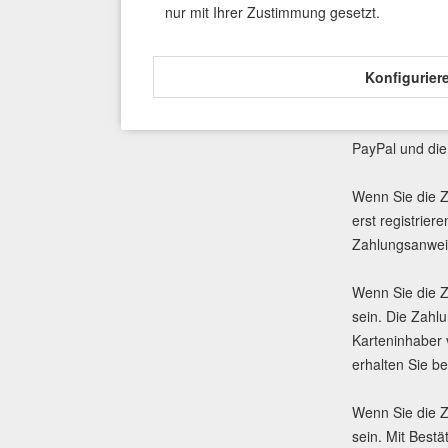
uns bestätigen
nur mit Ihrer Zustimmung gesetzt.
Die Zahlungstr
PayPal Plus
Konfigurier
Im Rahmen des 
Webseite des O
PayPal und die
Wenn Sie die 
erst registrie
Zahlungsanweis
Wenn Sie die 
sein. Die Zahl
Karteninhaber 
erhalten Sie b
Wenn Sie die 
sein. Mit Best