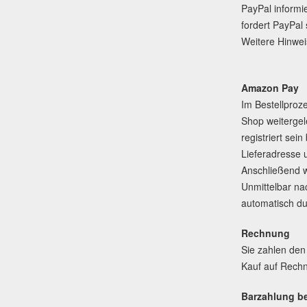
PayPal informi
fordert PayPal 
Weitere Hinwei
Amazon Pay
Im Bestellproz
Shop weitergel
registriert sei
Lieferadresse
Anschließend w
Unmittelbar na
automatisch du
Rechnung
Sie zahlen den
Kauf auf Rechn
Barzahlung b