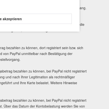
g der Zahlungstransaktion auf.
hrt. Weitere Hinweise erhalten Sie beim Bestellvorgang.
le akzeptieren
smethoden als PayPal Services an. Sie werden auf die
sdaten angeben, die Verwendung Ihrer Daten durch
 bezahlen zu können, dort registriert sein bzw. sich
ird von PayPal unmittelbar nach Bestätigung der
stellvorgang.
etrag bezahlen zu können, bei PayPal nicht registriert
ng und nach Ihrer Legitimation als rechtmäßiger
eführt und Ihre Karte belastet. Weitere Hinweise
trag bezahlen zu können, bei PayPal nicht registriert
dat. Über das Datum der Kontobelastung werden Sie von