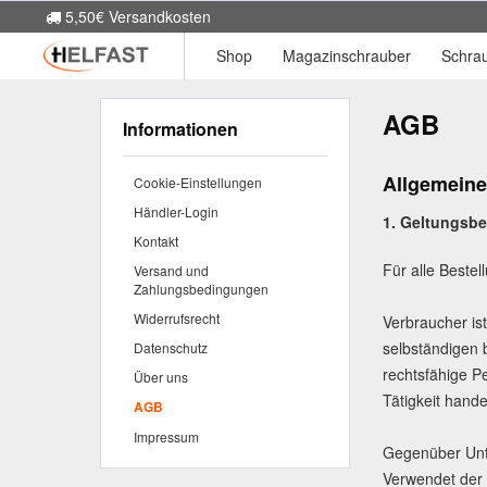
5,50€ Versandkosten
Shop
Magazinschrauber
Schra
AGB
Informationen
Allgemein
Cookie-Einstellungen
Händler-Login
1. Geltungsbe
Kontakt
Für alle Beste
Versand und
Zahlungsbedingungen
Widerrufsrecht
Verbraucher is
selbständigen 
Datenschutz
rechtsfähige P
Über uns
Tätigkeit handel
AGB
Impressum
Gegenüber Unte
Verwendet der