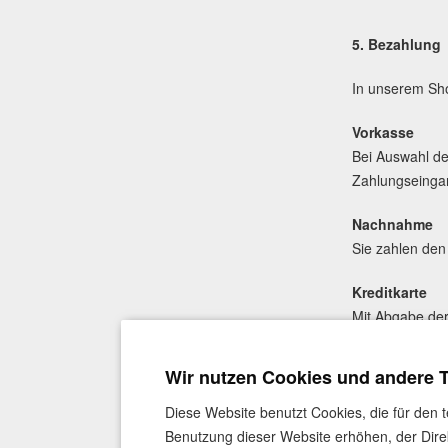
5. Bezahlung
In unserem Sho
Vorkasse
Bei Auswahl de
Zahlungseinga
Nachnahme
Sie zahlen den 
Kreditkarte
Mit Abgabe der
Zahlungstransa
Wir nutzen Cookies und andere 
PayPal, PayPa
Im Bestellproz
Diese Website benutzt Cookies, die für den 
zu können, müss
Benutzung dieser Website erhöhen, der Dire