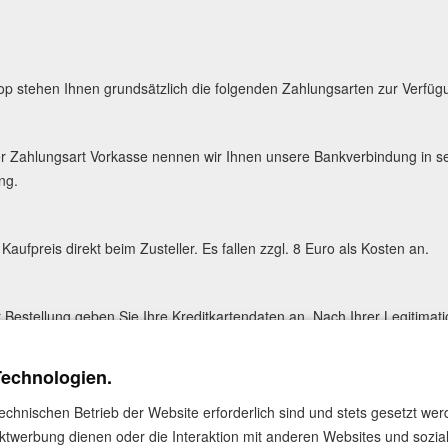
p stehen Ihnen grundsätzlich die folgenden Zahlungsarten zur Verfüg
r Zahlungsart Vorkasse nennen wir Ihnen unsere Bankverbindung in se
ng.
Kaufpreis direkt beim Zusteller. Es fallen zzgl. 8 Euro als Kosten an.
 Bestellung geben Sie Ihre Kreditkartendaten an. Nach Ihrer Legitimati
ktion automatisch durchgeführt und Ihre Karte belastet.
Technologien.
l Express
ess werden Sie auf die Webseite des Online-Anbieters PayPal weiterg
technischen Betrieb der Website erforderlich sind und stets gesetzt we
en Sie dort registriert sein bzw. sich erst registrieren, mit Ihren Zu
ktwerbung dienen oder die Interaktion mit anderen Websites und sozia