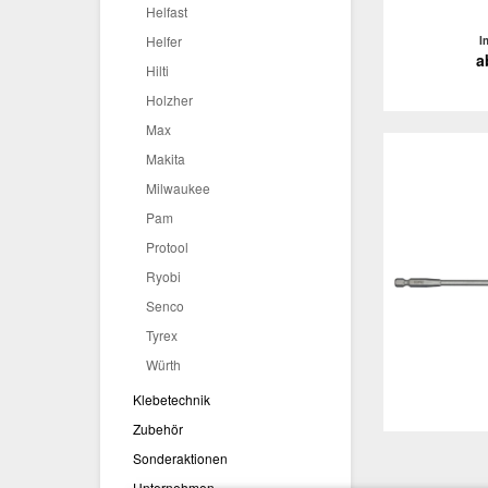
Helfast
Helfer
I
a
Hilti
Holzher
Max
Makita
Milwaukee
Pam
Protool
Ryobi
Senco
Tyrex
Würth
Klebetechnik
Zubehör
Sonderaktionen
Unternehmen