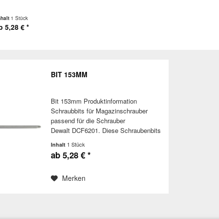
nhalt
1 Stück
b 5,28 € *
BIT 153MM
Bit 153mm Produktinformation
Schraubbits für Magazinschrauber
passend für die Schrauber
Dewalt DCF6201. Diese Schraubenbits
eignen sich zum Setzen von
1 Stück
Inhalt
Schrauben in verschiedensten
ab 5,28 € *
Werkstoffen wie zum Beispiel Holz,
Metall,...
Merken