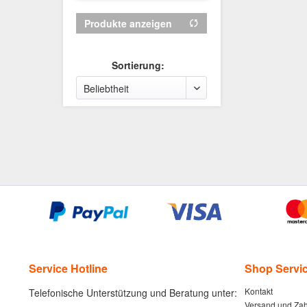
SQ2
Dewalt DCF6201
TX20
Produkte anzeigen
Sortierung:
Service Hotline
Shop Servi
Kontakt
Telefonische Unterstützung und Beratung unter:
Versand und Za