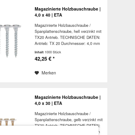
Magazinierte Holzbauschraube |
4,0 x 40 | ETA
Magazinierte Holzbauschraube /
Spanplattenschraube, hell verzinkt mit
TX20 Antrieb. TECHNISCHE DATEN:
Antrieb: TX 20 Durchmesser: 4,0 mm
Kopfdurchmesser: 8,0 mm
1000 Stück
Inhalt
Schraubenlänge: 50 mm Nutzbare
42,25 € *
Gewindelänge: 30 mm Material:
Stahl,...
Merken
Magazinierte Holzbauschraube |
4,0 x 30 | ETA
Magazinierte Holzbauschraube /
Spanplattenschraube, gelb verzinkt mit
TX20 Antrieb. TECHNISCHE DATEN:
Antrieb: TX 20 Durchmesser: 4,0 mm