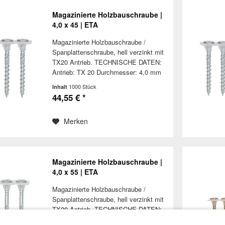
Magazinierte Holzbauschraube |
4,0 x 45 | ETA
Magazinierte Holzbauschraube /
Spanplattenschraube, hell verzinkt mit
TX20 Antrieb. TECHNISCHE DATEN:
Antrieb: TX 20 Durchmesser: 4,0 mm
Kopfdurchmesser: 8,0 mm
1000 Stück
Inhalt
Schraubenlänge: 45 mm Nutzbare
44,55 € *
Gewindelänge: Material: Stahl,
gehärtet, hell...
Merken
Magazinierte Holzbauschraube |
4,0 x 55 | ETA
Magazinierte Holzbauschraube /
Spanplattenschraube, hell verzinkt mit
TX20 Antrieb. TECHNISCHE DATEN:
Antrieb: TX 20 Durchmesser: 4,0 mm