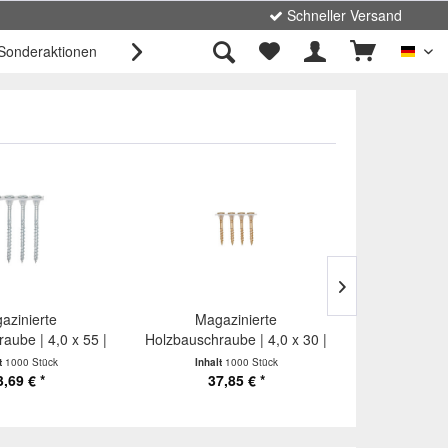
Schneller Versand
Sonderaktionen
Unternehmen
Kontakt

Deut
azinierte
Magazinierte
Maga
aube | 4,0 x 55 |
Holzbauschraube | 4,0 x 30 |
Holzbauschra
ETA
ETA
t
1000 Stück
Inhalt
1000 Stück
Inhalt
3,69 € *
37,85 € *
57,