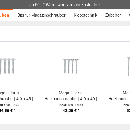
ab 50.-€ Warenwert versandkostenfrei
uben
Bits für Magazinschrauber
Klebetechnik
Zubehör
gazinierte
Magazinierte
Mag
raube | 4,0 x 45 |
Holzbauschraube | 4,0 x 40 |
Holzbauschr
ETA
ETA
alt
1000 Stück
Inhalt
1000 Stück
Inhal
44,55 € *
42,25 € *
5