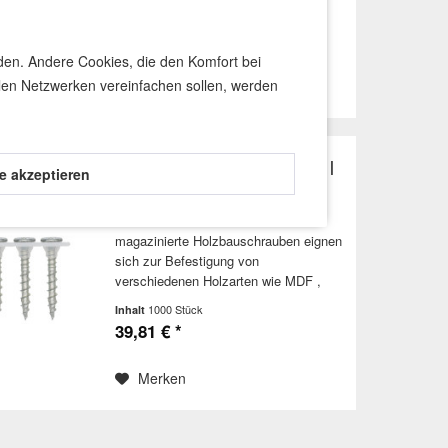
Kopfdurchmesser: 8,0 mm
1000 Stück
Inhalt
Schraubenlänge: 30 mm Nutzbare
37,85 € *
Gewindelänge: 17 mm Material:
rden. Andere Cookies, die den Komfort bei
Stahl,...
len Netzwerken vereinfachen sollen, werden
Merken
Magazinierte Holzbauschraube |
le akzeptieren
4,0x35 mm | ETA
Produktinformationen Unsere
magazinierte Holzbauschrauben eignen
sich zur Befestigung von
verschiedenen Holzarten wie MDF ,
Hartholz , Spanplatten und viele
1000 Stück
Inhalt
weitere. Holzbauschrauben besitzen ein
39,81 € *
scharfes Grobgewinde mit einer
speziellen...
Merken