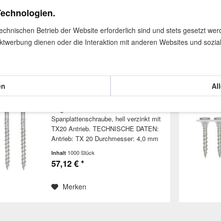
Kopfdurchmesser: 8,0 mm
1000 Stück
Inhalt
Technologien.
Schraubenlänge: 55 mm Nutzbare
53,69 € *
Gewindelänge: 30 mm Material:
technischen Betrieb der Website erforderlich sind und stets gesetzt we
Stahl,...
ktwerbung dienen oder die Interaktion mit anderen Websites und sozia
Merken
Magazinierte Holzbauschraube |
en
Al
4,0 x 50 | ETA
Magazinierte Holzbauschraube /
Spanplattenschraube, hell verzinkt mit
TX20 Antrieb. TECHNISCHE DATEN:
Antrieb: TX 20 Durchmesser: 4,0 mm
Kopfdurchmesser: 8,0 mm
1000 Stück
Inhalt
Schraubenlänge: 50 mm Nutzbare
57,12 € *
Gewindelänge: 30 mm Material:
Stahl,...
Merken