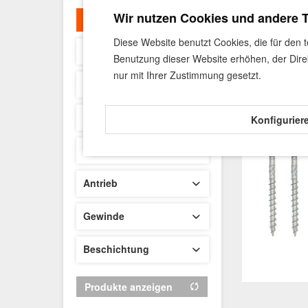
Wir nutzen Cookies und andere 
Filtern
Diese Website benutzt Cookies, die für den 
Sofort lieferbar
Benutzung dieser Website erhöhen, der Dire
nur mit Ihrer Zustimmung gesetzt.
Preis
Länge
Konfigurier
von
37,85 €
bis
57,12 €
30 mm
Durchmesser
35 mm
4,0mm
Antrieb
40 mm
45 mm
TX20
Gewinde
50 mm
TX25
55 mm
Grobgewinde
Beschichtung
gelb verzinkt
Produkte anzeigen
hell verzinkt Chrome(VI) frei