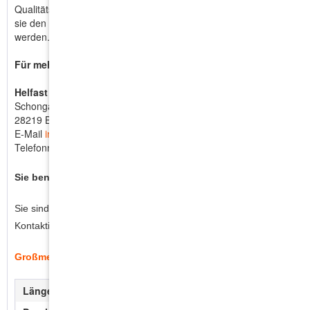
Qualitätsstandards in Taiwan gefertigt, um sicherzustellen, dass
sie den Anforderungen unserer Kunden weltweit gerecht
werden.
Für mehr Informationen:
Helfast GmbH & Co. KG
Schongauer Str.5
28219 Bremen
E-Mail
info@helfast.eu
Telefonnummer +49 421 178 79 880
Sie benötigen mehr?
Sie sind Händler oder benötigen größere Mengen?
Kontaktieren Sie uns gerne für ein individuelles Angebot!
Großmengen anfragen
Länge:
50 mm