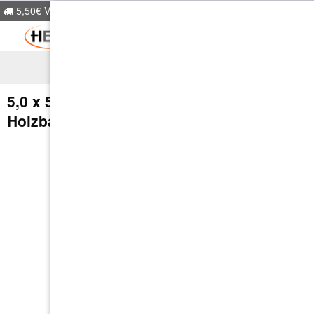
5,50€ Versandkosten
ab 50.-€ Warenwe
5,0 x 50 | ETA | Magazinierte
Holzbauschraube