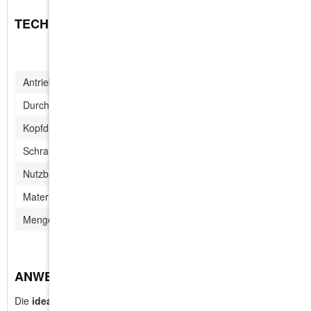
TECHNISCHE DATEN:
Antrieb:
TX 25
Durchmesser:
5,0 mm
Kopfdurchmesser:
9,0 mm
Schraubenlänge:
50 mm
Nutzbare Gewindelänge:
27 mm
Material:
Stahl, gehärtet, hell verzi
Menge im Umkarton:
1.000 Stück
ANWENDUNG:
Die
ideale Schraube
zum kraftschlüssigen Verbinden von