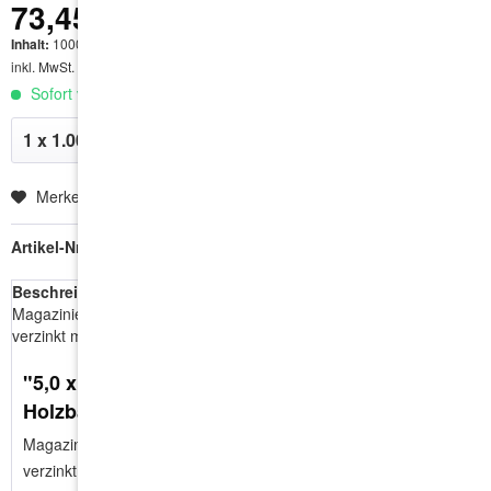
73,45 € *
Inhalt:
1000 Stück
inkl. MwSt.
zzgl. Versandkosten
Sofort versandfertig, Lieferzeit ca. 1-3 Werktage
In den
Warenkorb
Merken
Artikel-Nr.:
HEL0408
Beschreibung
Magazinierte Holzbauschraube / Spanplattenschraube, hell
verzinkt mit TX25 Antrieb....
"5,0 x 50 | ETA | Magazinierte
Holzbauschraube"
Magazinierte Holzbauschraube / Spanplattenschraube, hell
verzinkt mit TX25 Antrieb.