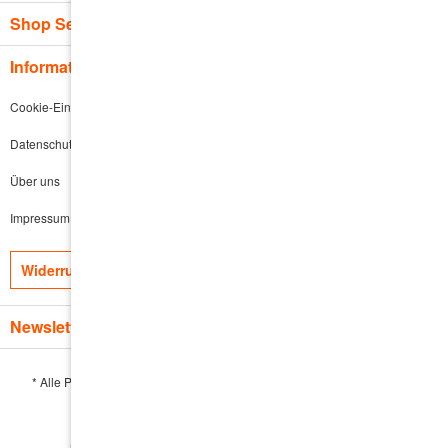
Shop Service
Informationen
Cookie-Einstellungen
Datenschutz
Über uns
Impressum
Widerruf erklären
Newsletter
* Alle Preise inkl. gesetzl. Mehrwertsteuer zzgl.
Versandkosten
und ggf.
Nachnahmegebühren, wenn nicht anders beschrieben
Cookie-Einstellungen
Händler-Login
Kontakt