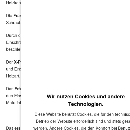
Holzkonstruktionen sowie OSB-, Spanplatten u.v.m.
Die
Fräsrippen
unter dem Kopf ermöglichen das Versenken der
Schraube ohne Vorsenken.
Durch die
Gleitbeschichtung
werden niedrige
Einschraubmomente erreicht und der Schraubvorgang
beschleunigt.
Der
X-Point
(Kerbspitze) ermöglicht
punktgenaues Ansetzen
und Einschrauben ohne vorzubohren. Abhängig von der
Holzart.
Zusätzlich wird das Spalten des Materials reduziert.
Das
Fräsgewinde
unter dem Kopf und der
Frässchaft
senkt
den Einschraubwiederstand und reduziert die Spannungen im
Wir nutzen Cookies und andere
Material.
Technologien.
Diese Website benutzt Cookies, die für den technis
Betrieb der Website erforderlich sind und stets gese
Das
erste Bild
stellt die Schraube
werden. Andere Cookies, die den Komfort bei Benut
5,0 x 50
mm dar.