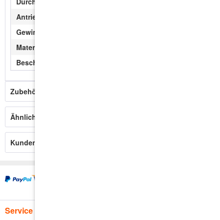
Durchmesser:
5,0 mm
Antrieb:
TX25
Gewinde:
Grobgewinde
Material:
Stahl, gehärtet, phosphatiert
Beschichtung:
hell verzinkt Chrome(VI) frei
Zubehör
2
Ähnliche Artikel
Kunden haben sich ebenfalls angesehen
Service Hotline