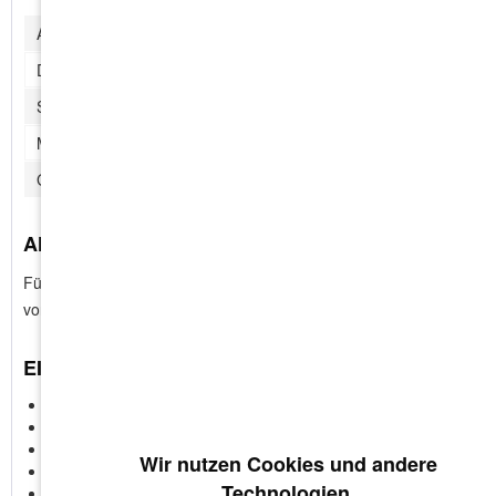
Antrieb:
PH-2
Durchmesser:
3.5 mm
Schraubenlänge:
35 mm
Material:
Stahl, gehärtet, phosphati
Gewinde:
Feingewinde
ANWENDUNG:
Für die Befestigung von Gipskartonplatten auf Metallprofilen
von 0,8 - 2,3mm Stärke.
EIGENSCHAFTEN:
Premiumprodukt
Trompetenkopf
Bohrspitze
Wir nutzen Cookies und andere
DIN EN 14566
Technologien.
1000 Schrauben im Karton