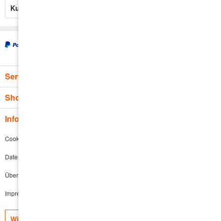
Kunden haben sich ebenfalls angesehen
Service Hotline
Shop Service
Informationen
Cookie-Einstellungen
Datenschutz
Über uns
Impressum
Widerruf erklären