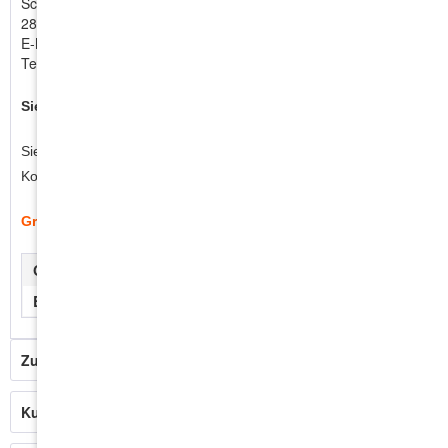
Schongauer Str.5
28219 Bremen
E-Mail
info@helfast.eu
Telefonnummer +49 421 178 79 880
Sie benötigen mehr?
Sie sind Händler oder benötigen größere Mengen?
Kontaktieren Sie uns gerne für ein individuelles Angebot!
Großmengen anfragen
Gewinde:
Feingewinde
Beschichtung:
grau phosphatiert
Zubehör
9
Kunden kauften auch