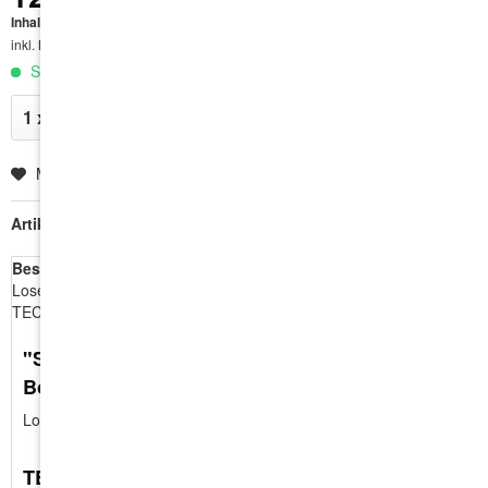
Inhalt:
1000 Stück
inkl. MwSt.
zzgl. Versandkosten
Sofort versandfertig, Lieferzeit ca. 1-3 Werktage
In den
Warenkorb
Merken
Artikel-Nr.:
HEL0020
Beschreibung
Lose Schnellbauschrauben mit Feingewinde und Bohrspitze.
TECHNISCHE DATEN: Antrieb:...
"Schnellbauschraube | 3,5X35 | Feingewinde |
Bohrspitze"
Lose Schnellbauschrauben mit Feingewinde und Bohrspitze.
TECHNISCHE DATEN: