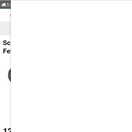
5,50€ Versandkosten
ab 50.-€ Warenwert versand
Schnellbauschraube | 3,5X35 |
Feingewinde | Bohrspitze
12,55 € *