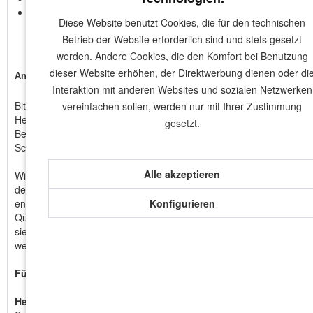
Gratis Bit in jedem Karton!
Diese Website benutzt Cookies, die für den technischen
Betrieb der Website erforderlich sind und stets gesetzt
werden. Andere Cookies, die den Komfort bei Benutzung
dieser Website erhöhen, der Direktwerbung dienen oder di
Angaben zur Produktsicherheit
Interaktion mit anderen Websites und sozialen Netzwerken
Bitte berücksichtigen Sie bei der Nutzung unserer Produkte die
vereinfachen sollen, werden nur mit Ihrer Zustimmung
Herstellerangaben zu den Materialien.
gesetzt.
Bei der Verwendung der Schrauben wird das Tragen einer
Schutzbrille empfohlen.
Alle akzeptieren
Wir, die Helfast GmbH & Co. KG, sind ein engagierter Hersteller,
der seine Schrauben mit höchstem Anspruch an Qualität
entwickelt. Unsere Produkte werden unter strengen
Konfigurieren
Qualitätsstandards in Taiwan gefertigt, um sicherzustellen, dass
sie den Anforderungen unserer Kunden weltweit gerecht
werden.
Für mehr Informationen:
Helfast GmbH & Co. KG