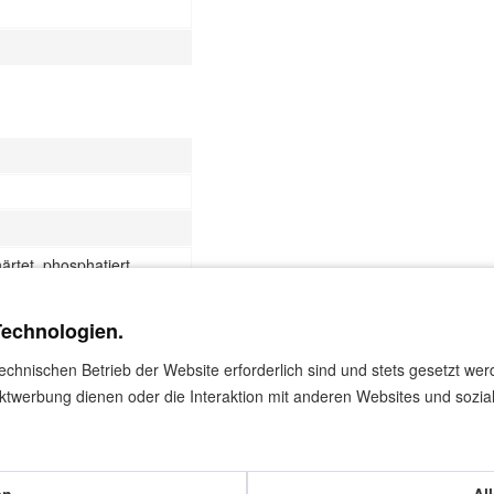
härtet, phosphatiert
nde
Technologien.
technischen Betrieb der Website erforderlich sind und stets gesetzt we
ktwerbung dienen oder die Interaktion mit anderen Websites und sozia
er Akkuschrauber einspannen und das perfekte Verarbeiten von Gipsk
grund drücken und verschrauben. Sobald die Schraube die richtige Vers
iterdreht.
en
Al