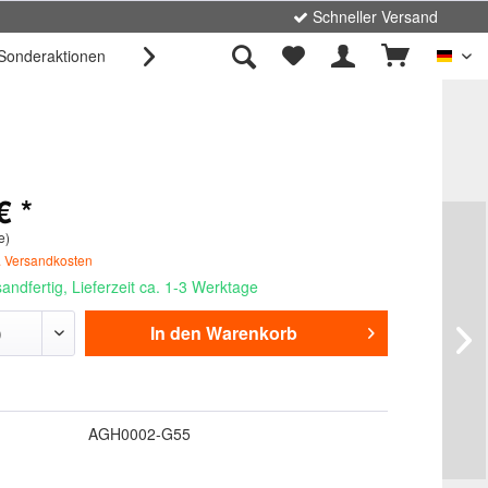
Schneller Versand
Sonderaktionen
Unternehmen
Kontakt

Deut
€ *
e)
. Versandkosten
andfertig, Lieferzeit ca. 1-3 Werktage
In den
Warenkorb
AGH0002-G55