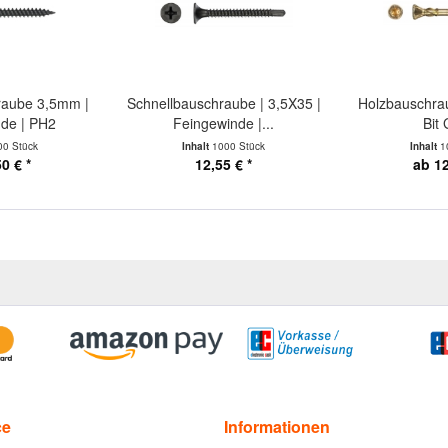
raube 3,5mm |
Schnellbauschraube | 3,5X35 |
Holzbauschra
de | PH2
Feingewinde |...
Bit 
00 Stück
Inhalt
1000 Stück
Inhalt
1
0 € *
12,55 € *
ab 12
ce
Informationen