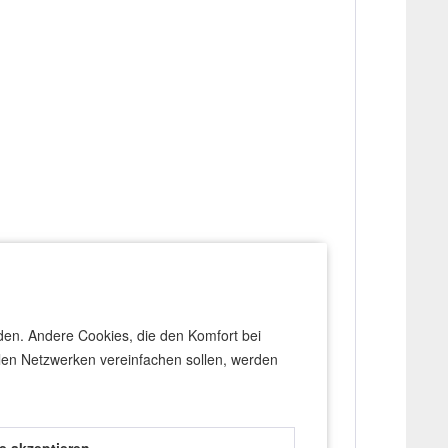
rden. Andere Cookies, die den Komfort bei
len Netzwerken vereinfachen sollen, werden
arton oder anderen Materialen kann beginnen.
enktiefe (~0,8mm) erreicht hat, kuppelt der SD-2
le akzeptieren