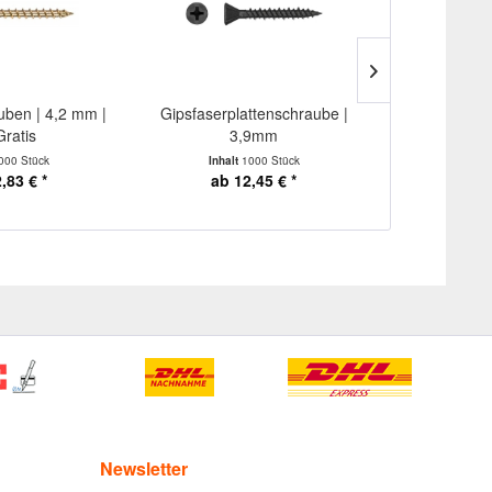
uben | 4,2 mm |
Gipsfaserplattenschraube |
Schnellbausc
Gratis
3,9mm
Grob
000 Stück
Inhalt
1000 Stück
Inhalt
,83 € *
ab 12,45 € *
31
Newsletter