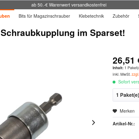
ab 50.-€ Warenwert versandkostenfrei
uben
Bits für Magazinschrauber
Klebetechnik
Zubehör
Schraubkupplung im Sparset!
26,51 
Inhalt:
1 Paket(
inkl. MwSt.
zzgl
Sofort vers
Merken
Artikel-Nr.: