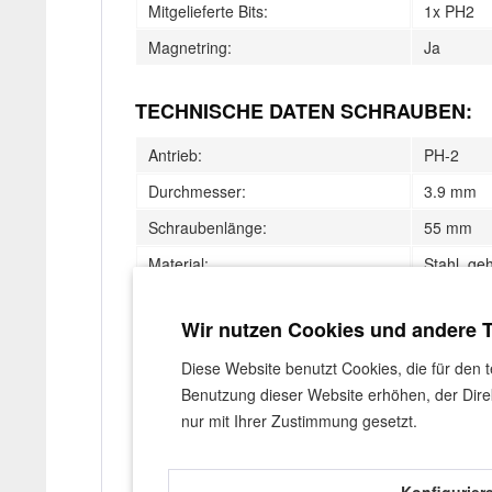
Mitgelieferte Bits:
1x PH2
Magnetring:
Ja
TECHNISCHE DATEN SCHRAUBEN:
Antrieb:
PH-2
Durchmesser:
3.9 mm
Schraubenlänge:
55 mm
Material:
Stahl, ge
Gewinde:
Grobgewi
Wir nutzen Cookies und andere 
ANWENDUNG:
Diese Website benutzt Cookies, die für den 
Benutzung dieser Website erhöhen, der Dire
Einfach den SD-2 in eine normale Bohrmaschine od
nur mit Ihrer Zustimmung gesetzt.
Schraube auf den Bit stecken, Platte auf den Unter
den Bit aus, auch wenn der Akkuschrauber noch we
Konfigurier