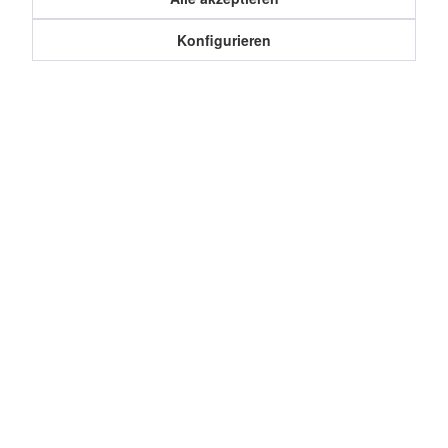
Konfigurieren
Service Hotline
Shop Service
Informationen
Cookie-Einstellungen
Datenschutz
Über uns
Impressum
Widerruf erklären
Newsletter