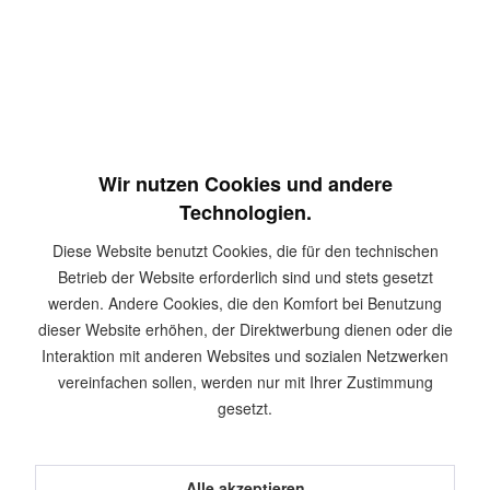
Inhalt:
50 Stück
inkl. MwSt.
zzgl. Versandkosten
Sofort versandfertig, Lieferzeit ca. 1-3 Werktage
In den
Warenkorb
Merken
Wir nutzen Cookies und andere
Technologien.
Artikel-Nr.:
HEL0286
Diese Website benutzt Cookies, die für den technischen
Betrieb der Website erforderlich sind und stets gesetzt
Beschreibung
werden. Andere Cookies, die den Komfort bei Benutzung
Produktinformationen Unsere Holzbauschrauben eignet sich zur
dieser Website erhöhen, der Direktwerbung dienen oder die
Befestigung von verschiedenen...
mehr
Interaktion mit anderen Websites und sozialen Netzwerken
vereinfachen sollen, werden nur mit Ihrer Zustimmung
Kunden kauften auch
gesetzt.
Kunden haben sich ebenfalls angesehen
Alle akzeptieren