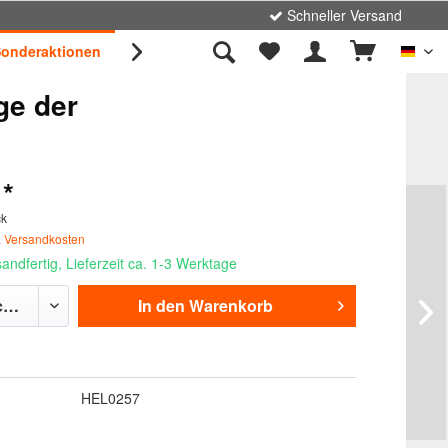
Schneller Versand
onderaktionen
Unternehmen
Kontakt

Deut
ge der
 *
ck
. Versandkosten
andfertig, Lieferzeit ca. 1-3 Werktage
In den
Warenkorb
HEL0257