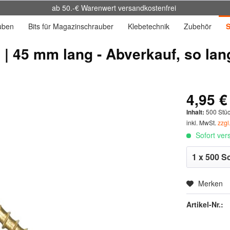
ab 50.-€ Warenwert versandkostenfrei
uben
Bits für Magazinschrauber
Klebetechnik
Zubehör
S
| 45 mm lang - Abverkauf, so lan
4,95 €
Inhalt:
500 Stü
inkl. MwSt.
zzgl
Sofort vers
Merken
Artikel-Nr.: