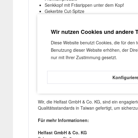
Senkkopf mit Fräsrippen unter dem Kopf
Gekerbte Cut-Spitze
Frässchaft
Gleitbeschichtet
Gelb verzinkt
Wir nutzen Cookies und andere 
EN 14592:2008+A1:2012
Gratis Bit in jedem Karton
Diese Website benutzt Cookies, die für den 
Benutzung dieser Website erhöhen, der Dire
nur mit Ihrer Zustimmung gesetzt.
Angaben zur Produktsicherheit
Konfigurier
Bitte berücksichtigen Sie bei der Nutzung unserer 
Bei der Verwendung der Schrauben wird das Tragen
Wir, die Helfast GmbH & Co. KG, sind ein engagier
Qualitätsstandards in Taiwan gefertigt, um sicherz
Für mehr Informationen:
Helfast GmbH & Co. KG