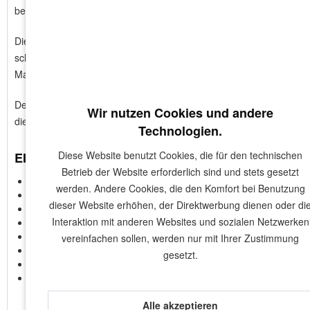
beschleunigt.
Die
Kerbspitze
ermöglicht punktgenaues Ansetzten und
schrauben ohne vorzubohren. Zusätzlich wird Spalten des
Materials reduziert.
Der
Frässchaft
senkt den Einschraubwiederstand und reduziert
Wir nutzen Cookies und andere
die Spannungen im Material.
Technologien.
Diese Website benutzt Cookies, die für den technischen
EIGENSCHAFTEN:
Betrieb der Website erforderlich sind und stets gesetzt
Premiumprodukt
werden. Andere Cookies, die den Komfort bei Benutzung
Senkkopf mit Fräsrippen unter dem Kopf
dieser Website erhöhen, der Direktwerbung dienen oder di
Gekerbte Cut-Spitze
Interaktion mit anderen Websites und sozialen Netzwerken
Frässchaft
Gleitbeschichtet
vereinfachen sollen, werden nur mit Ihrer Zustimmung
Gelb verzinkt
gesetzt.
EN 14592:2008+A1:2012
Gratis Bit in jedem Karton
Alle akzeptieren