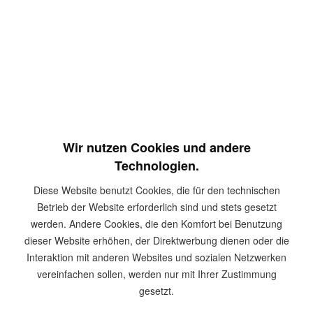
27,18 € *
Inhalt:
1000 Stück
inkl. MwSt.
zzgl. Versandkosten
Sofort versandfertig, Lieferzeit ca. 1-3 Werktage
In den
Warenkorb
Merken
Wir nutzen Cookies und andere
Technologien.
Artikel-Nr.:
Hel1059
Diese Website benutzt Cookies, die für den technischen
Beschreibung
Betrieb der Website erforderlich sind und stets gesetzt
Sie suchen nach einer zuverlässigen Lösung für das
werden. Andere Cookies, die den Komfort bei Benutzung
kraftschlüssige Verbinden von...
mehr
dieser Website erhöhen, der Direktwerbung dienen oder die
Interaktion mit anderen Websites und sozialen Netzwerken
Zubehör
vereinfachen sollen, werden nur mit Ihrer Zustimmung
3
gesetzt.
Kunden kauften auch