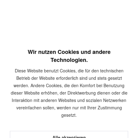
Inhalt:
100 Stück
inkl. MwSt.
zzgl. Versandkosten
Sofort versandfertig, Lieferzeit ca. 1-3 Werktage
In den
Warenkorb
Merken
Wir nutzen Cookies und andere
Technologien.
Artikel-Nr.:
HEL0285
Diese Website benutzt Cookies, die für den technischen
Betrieb der Website erforderlich sind und stets gesetzt
Beschreibung
werden. Andere Cookies, die den Komfort bei Benutzung
Produktinformationen Unsere Holzbauschrauben eignet sich zur
dieser Website erhöhen, der Direktwerbung dienen oder die
Befestigung von verschiedenen...
mehr
Interaktion mit anderen Websites und sozialen Netzwerken
vereinfachen sollen, werden nur mit Ihrer Zustimmung
Kunden kauften auch
gesetzt.
Kunden haben sich ebenfalls angesehen
Alle akzeptieren