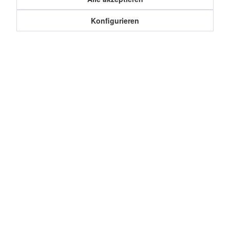
Konfigurieren
Service Hotline
Shop Service
Informationen
Cookie-Einstellungen
Datenschutz
Über uns
Impressum
Widerruf erklären
Newsletter