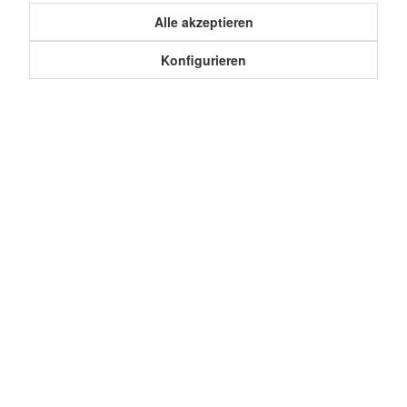
Kunden haben sich ebenfalls angesehen
Alle akzeptieren
Konfigurieren
Service Hotline
Shop Service
Informationen
Cookie-Einstellungen
Datenschutz
Über uns
Impressum
Widerruf erklären