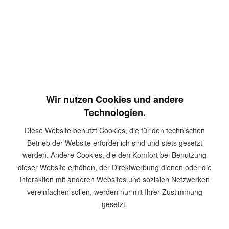
Inhalt:
1000 Stück
inkl. MwSt.
zzgl. Versandkosten
Sofort versandfertig, Lieferzeit ca. 1-3 Werktage
In den
Warenkorb
Merken
Wir nutzen Cookies und andere
Artikel-Nr.:
HEL0813
Technologien.
Diese Website benutzt Cookies, die für den technischen
Beschreibung
Betrieb der Website erforderlich sind und stets gesetzt
Produktinformationen Überzeugen Sie sich selbst von der
werden. Andere Cookies, die den Komfort bei Benutzung
Leistungsfähigkeit...
mehr
dieser Website erhöhen, der Direktwerbung dienen oder die
Interaktion mit anderen Websites und sozialen Netzwerken
Zubehör
2
vereinfachen sollen, werden nur mit Ihrer Zustimmung
gesetzt.
Ähnliche Artikel